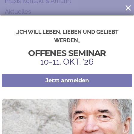
Praxis Kontakt & Anfahrt
Aktuelles
Wissenswertes
„ICH WILL LEBEN, LIEBEN UND GELIEBT
WERDEN
„
Praxis-Blog Astrid Rauls
OFFENES SEMINAR
10-11. OKT. ’26
Kleine Praxisauszeiten im August
Jetzt anmelden
DER Film zum Thema Krebs